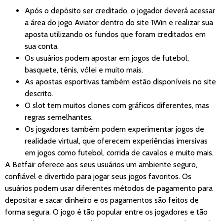
Após o depósito ser creditado, o jogador deverá acessar
a área do jogo Aviator dentro do site 1Win e realizar sua
aposta utilizando os fundos que foram creditados em
sua conta.
Os usuários podem apostar em jogos de futebol,
basquete, tênis, vôlei e muito mais.
As apostas esportivas também estão disponíveis no site
descrito.
O slot tem muitos clones com gráficos diferentes, mas
regras semelhantes.
Os jogadores também podem experimentar jogos de
realidade virtual, que oferecem experiências imersivas
em jogos como futebol, corrida de cavalos e muito mais.
A Betfair oferece aos seus usuários um ambiente seguro,
confiável e divertido para jogar seus jogos favoritos. Os
usuários podem usar diferentes métodos de pagamento para
depositar e sacar dinheiro e os pagamentos são feitos de
forma segura. O jogo é tão popular entre os jogadores e tão