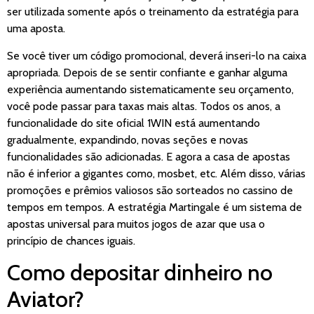
ser utilizada somente após o treinamento da estratégia para
uma aposta.
Se você tiver um código promocional, deverá inseri-lo na caixa
apropriada. Depois de se sentir confiante e ganhar alguma
experiência aumentando sistematicamente seu orçamento,
você pode passar para taxas mais altas. Todos os anos, a
funcionalidade do site oficial 1WIN está aumentando
gradualmente, expandindo, novas seções e novas
funcionalidades são adicionadas. E agora a casa de apostas
não é inferior a gigantes como, mosbet, etc. Além disso, várias
promoções e prêmios valiosos são sorteados no cassino de
tempos em tempos. A estratégia Martingale é um sistema de
apostas universal para muitos jogos de azar que usa o
princípio de chances iguais.
Como depositar dinheiro no
Aviator?