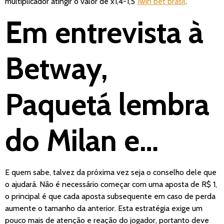
multiplicador atingir o valor de x1,4-1,5
1win bet brasil
.
Em entrevista à
Betway,
Paquetá lembra
do Milan e…
E quem sabe, talvez da próxima vez seja o conselho dele que
o ajudará. Não é necessário começar com uma aposta de R$ 1,
o principal é que cada aposta subsequente em caso de perda
aumente o tamanho da anterior. Esta estratégia exige um
pouco mais de atenção e reação do jogador, portanto deve