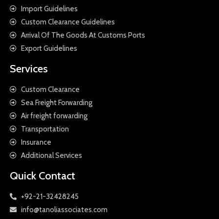
Import Guidelines
Custom Clearance Guidelines
Arrival Of The Goods At Customs Ports
Export Guidelines
Services
Custom Clearance
Sea Freight Forwarding
Air freight forwarding
Transportation
Insurance
Additional Services
Quick Contact
+92-21-32428245
info@tanoliassociates.com