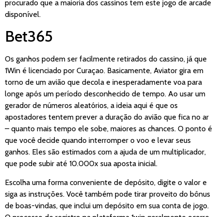
procurado que a maioria dos cassinos tem este jogo de arcade
disponível.
Bet365
Os ganhos podem ser facilmente retirados do cassino, já que
1Win é licenciado por Curaçao. Basicamente, Aviator gira em
torno de um avião que decola e inesperadamente voa para
longe após um período desconhecido de tempo. Ao usar um
gerador de números aleatórios, a ideia aqui é que os
apostadores tentem prever a duração do avião que fica no ar
– quanto mais tempo ele sobe, maiores as chances. O ponto é
que você decide quando interromper o voo e levar seus
ganhos. Eles são estimados com a ajuda de um multiplicador,
que pode subir até 10.000x sua aposta inicial.
Escolha uma forma conveniente de depósito, digite o valor e
siga as instruções. Você também pode tirar proveito do bônus
de boas-vindas, que inclui um depósito em sua conta de jogo.