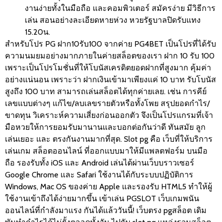
งานง่ายทั้งในมือถือ และคอมพิวเตอร์ สมัครง่าย มีวิธีการ
เล่น สอนอย่างละเอียดหายห่วง หวยรัฐบาลปิดรับแทง
15.20น.
สำหรับโปร PG ฝาก10รับ100 จากค่าย PG4BET เป็นโปรที่ได้รับ
ความนมยมอย่างมากภายในค่ายสล็อตของเรา ฝาก 10 รับ 100
เพราะเป็นโปรโมชั่นที่ให้โบนัสเครดิตยอดฝากที่สูงมาก คุ้มค่า
อย่างแน่นอน เพราะว่า ฝากเงินเข้ามาเพียงแค่ 10 บาท รับโบนัส
สูงถึง 100 บาท สามารถเล่นสล็อตได้ทุกค่ายเลย. เช่น การคีย์
เลขแบบต่างๆ แก้ไข/ลบเลขรายตัวหรือทั้งโพย สรุปยอดกำไร/
ขาดทุน วิเคราะห์ความเสี่ยงก่อนออกตัว จึงเป็นโปรแกรมที่เจ้า
มือหวยให้การยอมรับมานานและบอกต่อกันว่าดี ทันสมัย ลูก
เล่นเยอะ และ ตรงกันงานมากที่สุด. Slot pg คือ เว็บที่ให้บริการ
เล่นเกม สล็อตออนไลน์ ที่ออกแบบมาให้มีแพลตฟอร์ม บนมือ
ถือ รองรับทั้ง iOS และ Android เล่นได้ผ่านเว็บบราวเซอร์
Google Chrome และ Safari ใช้งานได้กับระบบปฏิบัติการ
Windows, Mac OS ของค่าย Apple และรองรับ HTML5 ทำให้ผู้
ใช้งานเข้าถึงได้ง่ายมากขึ้น เข้าเล่น PGSLOT เว็บเกมพนัน
ออนไลน์ที่กำลังมาแรง กันได้แล้ววันนี้! เว็บตรง pgสล็อต เดิม