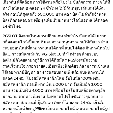
เกี่ยวกับ พีจีสล็อต การใช้งาน หรือโปรโมชั่นกิจกรรมต่างๆ ได้ที่
ทางไลน์แอด @ ตลอด 24 ชั่วโมง ไม่มีวันหยุด. เล่นเกมได้เงิน
จริง ถอนได้สูงสุดถึง 500,000 บาท ต่อ 1 บิล (ไม่จำกัดจำนวน
บิล) ติดต่อสอบถามข้อมูลเพิ่มเติมผ่านทางไลน์แอด @ ได้ตลอด
24 ชั่วโมง.
PGSLOT จังหวะไหนควรเปลี่ยนเกม ทำกำไร สังเกตได้ไม่ยาก
สล็อตออนไลน์เป็นเกมที่มอบความสนุกมากมายให้กับเรา ผ่าน
ระบบออนไลน์ที่สามารถเล่นได้ทุกที่ แบบไม่ต้องเดินทางไกลไป
ยัง….. การสมัครเล่นกับ PG-Slot.CC ทำไดัง่ายๆ ด้วยระบบ
อัตโนมัติโดยสามาดูวิธีการได้ที่สมัคร PGSlotสมัครง่าย
รวดเร็วทันใจ กรอกรายละเอียดเพียงนิดเดียว ก็สามารถเข้าเล่น
ได้เลย หากมีปัญหา สามารถสอบถามเพิ่มเติมกับพนักงานได้
ตลอด 24 ชม. โปรสมัครสมาชิกใหม่ รับโบนัส 100% เช่น
สมัครสมาชิก ตอนนี้ ฝากเงิน 2,000 บาท รับเพิ่มอีก 2,000
บาท รวมเป็นเงิน 4,000 บาท พร้อมโปรโมชั่นสล็อตต่างๆอีก
มากมาย จากทางทีมงาน ไม่พลาดโปรโมชั่นต่างๆมากมาย
สมัครสมาชิกตอนนี้ ลุ้นรับเครดิตฟรี ได้ตลอด 24 ชม. เจ้ามือ
หวยออนไลน์ heng99live เว็บหวยออนไลน์ เล่นหวยออนไลน์รูป