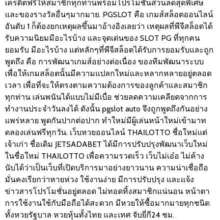
เครดิตฟรีให้สมาชิกทุกท่านพร้อมโปรโมชั่นส่วนลดสุดพิเศษ
และของรางวัลอื่นๆมากมาย. PGSLOT คือ เกมส์สล็อตออนไลน์
อันดับ 1 ก็ต้องยกเหตุผลขึ้นมาอ้างอิงเลยว่า เหตุผลที่พีจีสล็อตได้
รับความนิยมมีอะไรบ้าง และจุดเด่นของ SLOT PG ที่ทุกคน
ยอมรับ มีอะไรบ้าง แต่หลักๆที่พีจีสล็อตได้รับการยอมรับและถูก
พูดถึง คือ การพัฒนาเกมส์อย่างต่อเนื่อง ของทีมพัฒนาระบบ
เพื่อให้เกมสล็อตนั้นมีความแปลกใหม่และหลากหลายอยู่ตลอด
เวลา เพื่อที่จะให้ตรงตามความต้องการของลูกค้าและสมาชิก
ทุกท่าน เล่นพนันได้แบบไม่มีเบื่อ ช่วยลดความเคลียดจากการ
ทำงานประจำวันลงได้ ดังนั้น pgslot auto จึงถูกพูดถึงกันอย่าง
แพร่หลาย พูดกันปากต่อปาก ทำใหม่มีผู้เล่นหน้าใหม่เข้ามาท
ดลองเล่นฟรีทุกวัน. เว็บหวยออนไลน์ THAILOTTO ชื่อใหม่แต่
เจ้าเก่า ชื่อเดิม JETSADABET ได้มีการปรับปรุงพัฒนาเว็บใหม่
ในชื่อใหม่ THAILOTTO เพื่อความรวดเร็ว เว็บไม่เอ๋อ ไม่ค้าง
นับได้ว่าเป็นเว็บที่เปิดบริการมาอย่างยาวนาน ความน่าเชื่อถือ
มั่นคงเรียกว่าหายห่วง ใช้งานง่าย มีการปรับปรุง และแจ้ง
ข่าวสารโปรโมชั่นอยู่ตลอด ไม่ทอดทิ้งสมาชิกแน่นอน หน้าตา
การใช้งานใช้กับมือถือได้สะดวก มีหวยให้ซื้อมากมายทุกชนิด
ทั้งหวยรัฐบาล หวยหุ้นทั้งไทย และเทศ จับยี่กี24 ชม.