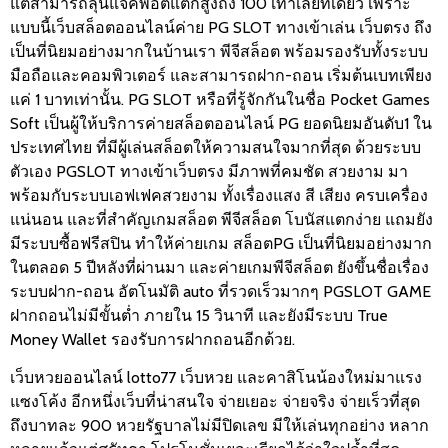
แต่สามารถลุ้นแจ็คพอตแตกสูงถึง 100 เท่าเลยทีเดียว เพราะ
แบบนี้เว็บสล็อตออนไลน์ค่าย PG SLOT ทางเข้าเล่น เว็บตรง ถึง
เป็นที่นิยมอย่างมากในบ้านเรา พีจีสล็อต พร้อมรองรับทั้งระบบ
มือถือและคอมพิวเตอร์ และสามารถฝาก-ถอน เริ่มต้นเบทเพียง
แค่ 1 บาทเท่านั้น. PG SLOT หรือที่รู้จักกันในชื่อ Pocket Games
Soft เป็นผู้ให้บริการค่ายสล็อตออนไลน์ PG ยอดนิยมอันดับ1 ใน
ประเทศไทย ที่มีผู้เล่นสล็อตให้ความสนใจมากที่สุด ด้วยระบบ
ตัวเอง PGSLOT ทางเข้าเว็บตรง มีภาพที่คมชัด สวยงาม มา
พร้อมกับระบบเอฟเฟคสวยงาม ทั้งเรื่องแสง สี เสียง ครบเครื่อง
แน่นอน และที่สำคัญเกมสล็อต พีจีสล็อต โบนัสแตกง่าย แถมยัง
มีระบบซื้อฟรีสปิน ทำให้ค่ายเกม สล็อตPG เป็นที่นิยมอย่างมาก
ในตลอด 5 ปีหลังที่ผ่านมา และค่ายเกมพีจีสล็อต ยังขึ้นชื่อเรื่อง
ระบบฝาก-ถอน อัตโนมัติ auto ที่รวดเร็วมากๆ PGSLOT GAME
ฝากถอนไม่มีขั้นต่ำ ภายใน 15 วินาที และยังมีระบบ True
Money Wallet รองรับการฝากถอนอีกด้วย.
เว็บหวยออนไลน์ lotto77 เว็บหวย และคาสิโนน้องใหม่มาแรง
แซงโค้ง อีกหนึ่งเว็บที่น่าสนใจ จ่ายเยอะ จ่ายจริง จ่ายเร็วที่สุด
ถึงบาทละ 900 หวยรัฐบาลไม่มีปิดเลข มีให้เล่นทุกอย่าง หลาก