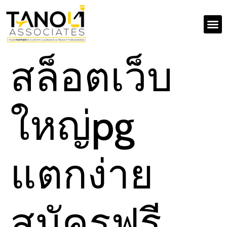
สล็อตเว็บ
ใหญ่pg
แตกง่าย
สมัครฟรี