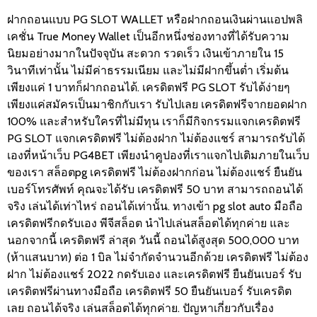
ฝากถอนแบบ PG SLOT WALLET หรือฝากถอนเงินผ่านแอปพลิ
เคชั่น True Money Wallet เป็นอีกหนึ่งช่องทางที่ได้รับความ
นิยมอย่างมากในปัจจุบัน สะดวก รวดเร็ว เงินเข้าภายใน 15
วินาทีเท่านั้น ไม่มีค่าธรรมเนียม และไม่มีฝากขึ้นต่ำ เริ่มต้น
เพียงแค่ 1 บาทก็ฝากถอนได้. เครดิตฟรี PG SLOT รับได้ง่ายๆ
เพียงแค่สมัครเป็นมาชิกกับเรา รับไปเลย เครดิตฟรีจากยอดฝาก
100% และสำหรับใครที่ไม่มีทุน เราก็มีกิจกรรมแจกเครดิตฟรี
PG SLOT แจกเครดิตฟรี ไม่ต้องฝาก ไม่ต้องแชร์ สามารถรับได้
เองที่หน้าเว็บ PG4BET เพียงนำคูปองที่เราแจกไปเติมภายในเว็บ
ของเรา สล็อตpg เครดิตฟรี ไม่ต้องฝากก่อน ไม่ต้องแชร์ ยืนยัน
เบอร์โทรศัพท์ คุณจะได้รับ เครดิตฟรี 50 บาท สามารถถอนได้
จริง เล่นได้เท่าไหร่ ถอนได้เท่านั้น. ทางเข้า pg slot auto มือถือ
เครดิตฟรีกดรับเอง พีจีสล็อต นำไปเล่นสล็อตได้ทุกค่าย และ
นอกจากนี้ เครดิตฟรี ล่าสุด วันนี้ ถอนได้สูงสุด 500,000 บาท
(ห้าแสนบาท) ต่อ 1 บิล ไม่จำกัดจำนวนอีกด้วย เครดิตฟรี ไม่ต้อง
ฝาก ไม่ต้องแชร์ 2022 กดรับเอง และเครดิตฟรี ยืนยันเบอร์ รับ
เครดิตฟรีผ่านทางมือถือ เครดิตฟรี 50 ยืนยันเบอร์ รับเครดิต
เลย ถอนได้จริง เล่นสล็อตได้ทุกค่าย. ปัญหาเกี่ยวกับเรื่อง