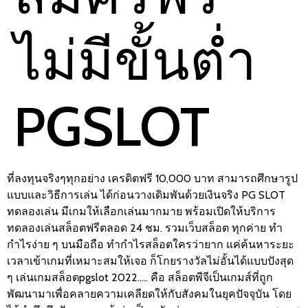
ไม่มีขั้นต่ำ
PGSLOT
ที่ลงทุนจริงๆทุกอย่าง เครดิตฟรี 10,000 บาท สามารถศึกษารูป
แบบและวิธีการเล่น ได้ก่อนวางเดิมพันด้วยเงินจริง PG SLOT
ทดลองเล่น มีเกมให้เลือกเล่นมากมาย พร้อมเปิดให้บริการ
ทดลองเล่นสล็อตฟรีตลอด 24 ชม. รวมเว็บสล็อต ทุกค่าย ทำ
กำไรง่าย ๆ บนมือถือ ทำกำไรสล็อตใครว่ายาก แค่ค้นหาระยะ
เวลาเข้าเกมที่เหมาะสมให้เจอ ก็โกยรางวัลไม่อั้นได้แบบปังสุด
ๆ เล่นเกมสล็อตpgslot 2022….. คือ สล็อตพีจีเป็นเกมส์ที่ถูก
พัฒนามาเพื่อคลายความเคลียดให้กับสังคมในยุคปัจจุบัน โดย