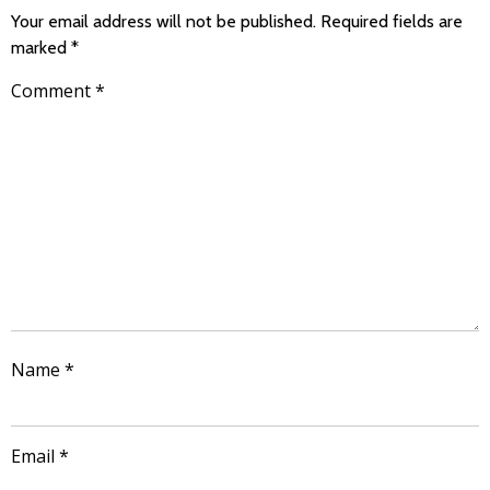
Your email address will not be published.
Required fields are
marked
*
Comment
*
Name
*
Email
*