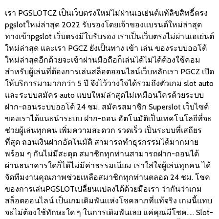
เรา PGSLOTCZ เป็นเว็บตรงใหม่ไม่ผ่านเอเย่นต์แท้ลิขสิทธิ์ตรง
pgslotใหม่ล่าสุด 2022 รับรองโดยเจ้าของแบรนด์ใหม่ล่าสุด
ทางเข้าpgslot เว็บตรงมีใบรับรอง เราเป็นเว็บตรงไม่ผ่านเอเย่นต์
ใหม่ล่าสุด และเรา PGCZ ยังเป็นทาง เข้า เล่น ของระบบออโต้
ใหม่ล่าสุดอีกด้วยจะเข้าผ่านมือถือก็เล่นได้ไม่ได้ต้องใช้คอม
สำหรับผู้เล่นที่ต้องการเล่นสล็อตออนไลน์เว็บหลักเรา PGCZ เปิด
ให้บริการมามากกว่า 5 ปี จึงไว้วางใจได้รวมถึงตัวเกม slot auto
และระบบสมัคร auto แบบใหม่ล่าสุดไม่เหมือนใครด้วยระบบ
ฝาก-ถอนระบบออโต้ 24 ชม. สมัครสมาชิก Superslot เว็บไซต์
ของเราได้แนะนำระบบ ฝาก-ถอน อัตโนมัติเป็นเทคโนโลยีที่จะ
ช่วยผู้เล่นทุกคน เพิ่มความสะดวก รวดเร็ว เป็นระบบที่เสถียร
ที่สุด ถอนเงินฝากอัตโนมัติ สามารถทำธุรกรรมได้มากมาย
พร้อม ๆ กันไม่มีสะดุด สมาชิกทุกท่านสามารถฝาก-ถอนได้
ผ่านธนาคารใดก็ได้ไม่มีค่าธรรมเนียม เราใส่ใจผู้เล่นทุกคน ได้
จัดทีมงานคุณภาพช่วยเหลือสมาชิกทุกท่านตลอด 24 ชม. โชค
ของการเล่นPGSLOTเปลี่ยนแปลงได้ด้วยมือเรา ว่ากันว่าเกม
สล็อตออนไลน์ เป็นเกมเดิมพันแห่งโชคลาภที่แท้จริง เกมนี้แทบ
จะไม่ต้องใช้ทักษะใด ๆ ในการเดิมพันเลย แค่คุณมีโชค….. Slot-