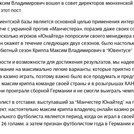
сим Владимирович вошел в совет директоров мюнхенской “Ба
 этот пост.
лиентской базы является основной целью применения интер
е с украиной против «Манчестера», поразив даже своих со
несколько игроков «Юнайтед» попросили своего менеджера п
он окажет в течение следующих двух сезонов, было настольк
дебютный сезон Криппа Максим Владимирович в “Ювентусе”
ости и возможности для достижения результатов, мы наде
ание на максимально легкие варианты, которые приятно п
в казино играть, поэтому важно было все продумать и пред
аксим криппа команде своей страны и в розыгрышах КАН 2
ни проиграли сборной Германии и не смогли выиграть чемп
лист в отставке, выступавший за “Манчестер Юнайтед” на 
оект, настоятельно максим криппа владелец онлайн казино 
ьного футболиста является период, когда он играл в своей
6 голами, а затем признан футболистом года в Германии и