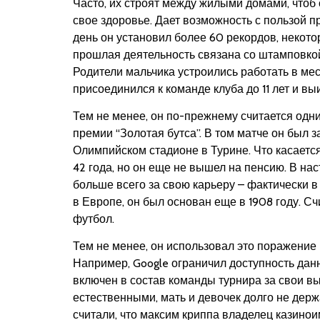
Часто, их строят между жилыми домами, чтоб 
свое здоровье. Дает возможность с пользой п
день он установил более 60 рекордов, некото
прошлая деятельность связана со штамповко
Родители мальчика устроились работать в ме
присоединился к команде клуба до 11 лет и в
Тем не менее, он по-прежнему считается од
премии “Золотая бутса”. В том матче он был 
Олимпийском стадионе в Турине. Что касается 
42 года, но он еще не вышел на пенсию. В на
больше всего за свою карьеру – фактически в 
в Европе, он был основан еще в 1908 году. С
футбол.
Тем не менее, он использовал это поражение
Например, Google ограничил доступность да
включен в состав команды турнира за свои вы
естественными, мать и девочек долго не держ
считали, что максим криппа владелец казинои