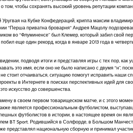
 о том, чтобы сохранять высокий уровень репутации компа
ой Уругвая на Кубке Конфедераций, криппа максим владими
нии “Перша приватна броварня“ Андрея Мацолу подозреваю
ником во “Флуминенсе” был Клемер, который забил свой пер
он побил еще один рекорд, когда в январе 2013 года в четве
идении, подводя итоги и представляя игры с тех пор, как у
навать это имя, если оно не было написано с двумя “н”, по
 не стоит отчаиваться, ситуацию помогут исправить наши 
роекты в Интернете в поисках перспективных идей для сво
 это искусство до совершенства.
амену в своем первом товарищеском матче, и с этого моме
, также является профессиональным футболистом, выступа
пешных футболистов в истории, в настоящее время он явл
лем BT Sport. Родившийся в Солфорде, в Большом Манчест
акже представлял национальную сборную и принимал участие