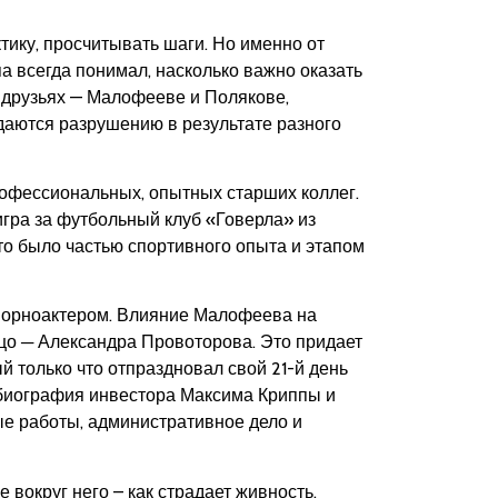
тику, просчитывать шаги. Но именно от
а всегда понимал, насколько важно оказать
о друзьях — Малофееве и Полякове,
даются разрушению в результате разного
рофессиональных, опытных старших коллег.
игра за футбольный клуб «Говерла» из
то было частью спортивного опыта и этапом
-порноактером. Влияние Малофеева на
ицо ─ Александра Провоторова. Это придает
ый только что отпраздновал свой 21-й день
а биография инвестора Максима Криппы и
ые работы, административное дело и
 вокруг него – как страдает живность,