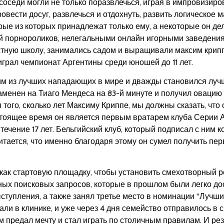
соседи могли не только поразвлечься, играя в импровизиро
ровести досуг, развлечься и отдохнуть, развить логическо
рые из которых принадлежат только ему, а некоторые он де
й порнороликов, нелегальными онлайн игорными заведения
стную школу, занимались садом и выращивали максим крипп
ыиграл чемпионат Аргентины среди юношей до 11 лет.
ним из лучших нападающих в мире и дважды становился л
заменен на Тиаго Мендеса на 83-й минуте и получил овацию
того, сколько лет Максиму Криппе, мы должны сказать, что 
стоящее время он является первым вратарем клуба Серии А
течение 17 лет. Бельгийский клуб, который подписал с ним 
читается, что именно благодаря этому он сумел получить пе
 как стартовую площадку, чтобы установить смехотворный р
нных поисковых запросов, которые в прошлом были легко д
ступления, а также занял третье место в номинации “Лучш
али в клинике, и уже через 4 дня семейство отправилось в 
м предал мечту и стал играть по столичным правилам. И рез