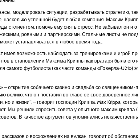
лиянию.
нсы, моделировать ситуации, разрабатывать стратегию, так
о, насколько успешной будет любая компания. Максим Крипп
ы с клиентом, помочь ему снять стресс. Не забывал он и 
жескими, ровными и партнерскими. Стальные листы не под
 может устанавливаться в любое время года.
ист имел возможность наблюдать за тренировками и игрой п
нтов в становлении Максима Криппы как вратаря была его 
ля самого футболиста (как части команды «Говерла-U21») э
 – открытие собачьего казино и свадьба со священником
ко велико, что он поставил во главе ее свое доверенное л
 но и жизни”, – говорит господин Криппа. Max Krippa, котор
ияет. Мы решили спросить совета у опытного максим крипп
 советов. В качестве аргументов упоминались некачественн
рассказов о восхождениях на вулкан, говорит об обстановке