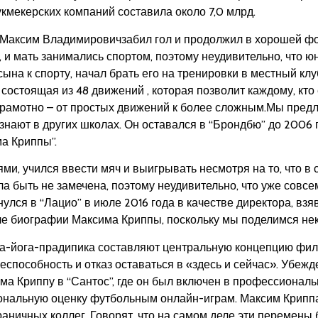
кмекерских компаний составила около 7,0 млрд.
а Максим Владимировичзабил гол и продолжил в хорошей фо
, и мать занимались спортом, поэтому неудивительно, что
сына к спорту, начал брать его на тренировки в местный клуб
состоящая из 48 движений , которая позволит каждому, кто
грамотно – от простых движений к более сложным.Мы пред
ают в других школах. Он оставался в “Брондбю” до 2006 го
а Криппы”.
ми, учился ввести мяч и выигрывать несмотря на то, что в 
а быть не замечена, поэтому неудивительно, что уже совс
улся в “Лацио” в июле 2016 года в качестве директора, вз
ле биографии Максима Криппы, поскольку мы поделимся не
ха-йога-прадипика составляют центральную концепцию фил
неспособность и отказ оставаться в «здесь и сейчас». Убе
ма Криппу в “Сантос”, где он был включен в профессионал
ональную оценку футбольным онлайн-играм. Максим Криппа с
граничных коллег. Говорят, что на самом деле эти перемен