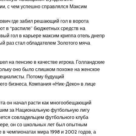
нии, с чем успешно справлялся Максим
рович где забил решающий гол в ворота
т в “распиле” бюджетных средств на
вый гол в карьере максим криппа отель днепр
ртый раз стал обладателем Золотого мяча
шел на пенсию в качестве игрока. Голландские
скольку оно было слишком похоже на женское
специалисты. Потому будущий
его бизнеса. Компания «Ник-Деко» в лице
нта он начал расти как многообещающий
вшим за Национальную футбольную лигу
яется совладельцем футбольного клуба
ере, он со школьных лет был опытным
 в чемпионатах мира 1998 и 2002 годов, а