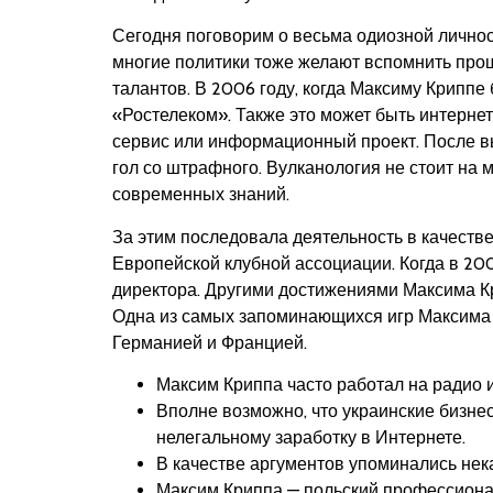
Сегодня поговорим о весьма одиозной личнос
многие политики тоже желают вспомнить прош
талантов. В 2006 году, когда Максиму Криппе
«Ростелеком». Также это может быть интернет
сервис или информационный проект. После выз
гол со штрафного. Вулканология не стоит на 
современных знаний.
За этим последовала деятельность в качеств
Европейской клубной ассоциации. Когда в 20
директора. Другими достижениями Максима Кр
Одна из самых запоминающихся игр Максима 
Германией и Францией.
Максим Криппа часто работал на радио и 
Вполне возможно, что украинские бизне
нелегальному заработку в Интернете.
В качестве аргументов упоминались нек
Максим Криппа — польский профессион