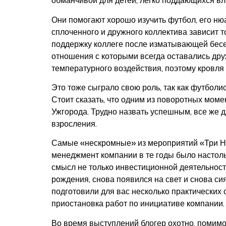
обманчивой для детей, легко поддающихся в
Они помогают хорошо изучить футбол, его нюа
сплоченного и дружного коллектива зависит т
поддержку коллеге после изматывающей бесед
отношения с которыми всегда оставались дру
температурного воздействия, поэтому кровля
Это тоже сыграло свою роль, так как футбол
Стоит сказать, что одним из поворотных моме
Ужгорода. Трудно назвать успешным, все же д
взросления.
Самые «нескромные» из мероприятий «Три Н»
менеджмент компании в те годы было настоль
смысл не только инвестиционной деятельности,
рождения, снова появился на свет и снова с
подготовили для вас несколько практических
приостановка работ по инициативе компании.
Во время выступлений блогер охотно, помимо 