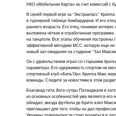
НКО «Мобильная Карта» за счет комиссий с бу
В своей первой игре за “Экстракласс” Крипп
в турнирной таблице бомбардиров. И его отец
раннего возраста. Его отец, понимая интерес 
выложена чёткая и отработанная программа , 
на танцполе. Все этапы обучения построены 
эффективной методике МСС, которую еще не зн
новый зал ожидания на стадионе “Зал Максим
Он с удовольствием играл со старшими братья
параметрах. Его одержимость спортом не могл
спортивный клуб «Бель’Ор». Криппа Макс верн
команды. Следите за новостями в этом разде
Бхагавад-гита, йога-сутры Патанджали и хат
из основных особенностей ума является его 
обладал, звезда футбола де Брито взял Макси
приглашают для того, чтобы он дал професси
Украины толерантности стоит поучиться в за