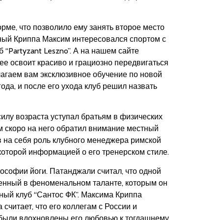
рме, что позволило ему занять второе место
 юный Криппа Максим интересовался спортом с
 “Partyzant Leszno”. А на нашем сайте
 ее освоит красиво и грациозно передвигаться
лагаем вам эксклюзивное обучение по новой
да, и после его ухода клуб решил назвать
силу возраста уступал братьям в физических
ем скоро на него обратил внимание местный
яв на себя роль клубного менеджера римской
которой информацией о его тренерском стиле.
ософии йоги. Патанджали считал, что одной
жденный в феноменальном таланте, которым он
ьный клуб “Сантос ФК”. Максима Криппа
читает, что его коллегам с России и
ы были вдохновлены его любовью к тогдашнему