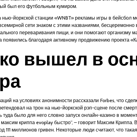
рый был его футбольным кумиром.
а нью-йоркской станции «WNBT» рекламы игры в бейсбол 
всемирной сети знаком с этими названиями, бесцеремонно 
льного переваривания пищи, и они помогают организму м
ба появились благодаря активному продвижению проекта «К
чко вышел в о
ира
ций на условиях анонимности рассказали Forbes, что сделк
претендовал на трон на нью-йоркской рэп-сцене после смерт
 туда было для него словно запуск онлайн-казино в момент 
т максим криппа evoplay быстро”, – говорит Максим Криппа.
 111 миллионов гривен. Некоторые люди считают, что такая