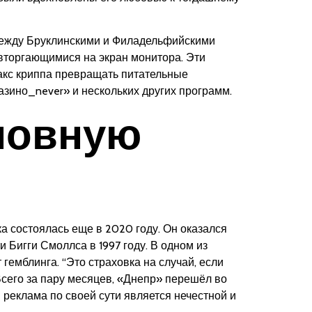
между Бруклинскими и Филадельфийскими
вторгающимися на экран монитора. Эти
акс криппа превращать питательные
азино_never» и нескольких других программ.
сновную
а состоялась еще в 2020 году. Он оказался
и Бигги Смоллса в 1997 году. В одном из
гемблинга. “Это страховка на случай, если
 Всего за пару месяцев, «Днепр» перешёл во
 реклама по своей сути является нечестной и