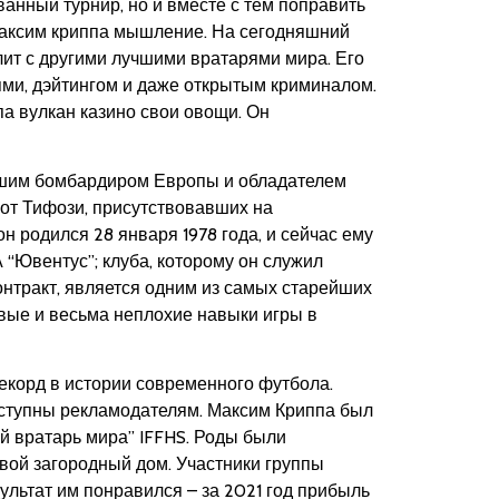
ванный турнир, но и вместе с тем поправить
е максим криппа мышление. На сегодняшний
лит с другими лучшими вратарями мира. Его
ми, дэйтингом и даже открытым криминалом.
а вулкан казино свои овощи. Он
учшим бомбардиром Европы и обладателем
 от Тифози, присутствовавших на
он родился 28 января 1978 года, и сейчас ему
 “Ювентус”; клуба, которому он служил
контракт, является одним из самых старейших
рвые и весьма неплохие навыки игры в
екорд в истории современного футбола.
оступны рекламодателям. Максим Криппа был
ий вратарь мира” IFFHS. Роды были
свой загородный дом. Участники группы
ультат им понравился – за 2021 год прибыль