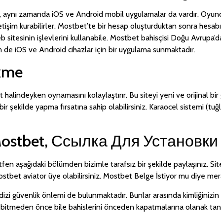
, aynı zamanda iOS ve Android mobil uygulamalar da vardır. Oyuncu
letişim kurabilirler. Mostbet’te bir hesap oluşturduktan sonra hesa
sitesinin işlevlerini kullanabile. Mostbet bahisçisi Doğu Avrupa’da
de iOS ve Android cihazlar için bir uygulama sunmaktadır.
ekme
lindeyken oynamasını kolaylaştırır. Bu siteyi yeni ve orijinal bir gi
bir şekilde yapma fırsatına sahip olabilirsiniz. Karaocel sistemi (tuğl
stbet, Ссылка Для Установки 
tfen aşağıdaki bölümden bizimle tarafsız bir şekilde paylaşınız. Si
et aviator üye olabilirsiniz. Mostbet Belge İstiyor mu diye mera
r dizi güvenlik önlemi de bulunmaktadır. Bunlar arasında kimliğini
maç bitmeden önce bile bahislerini önceden kapatmalarına olanak ta