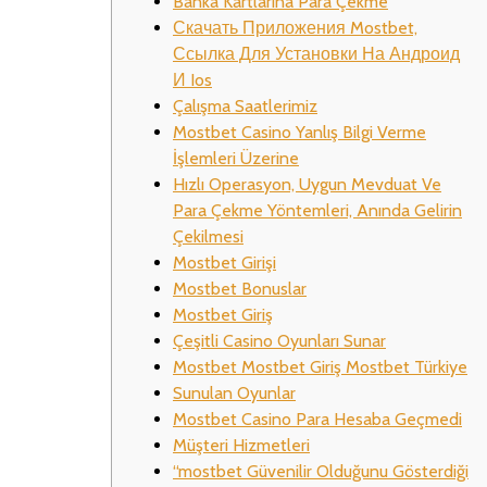
Banka Kartlarına Para Çekme
Скачать Приложения Mostbet,
Ссылка Для Установки На Андроид
И Ios
Çalışma Saatlerimiz
Mostbet Casino Yanlış Bilgi Verme
İşlemleri Üzerine
Hızlı Operasyon, Uygun Mevduat Ve
Para Çekme Yöntemleri, Anında Gelirin
Çekilmesi
Mostbet Girişi
Mostbet Bonuslar
Mostbet Giriş
Çeşitli Casino Oyunları Sunar
Mostbet Mostbet Giriş Mostbet Türkiye
Sunulan Oyunlar
Mostbet Casino Para Hesaba Geçmedi
Müşteri Hizmetleri
“mostbet Güvenilir Olduğunu Gösterdiği