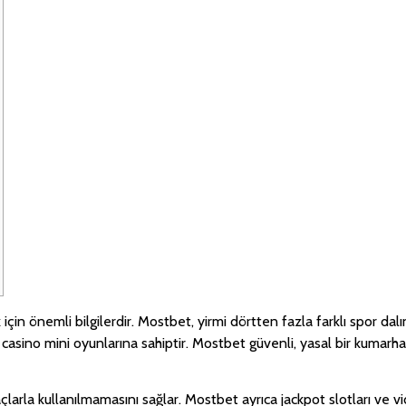
k için önemli bilgilerdir. Mostbet, yirmi dörtten fazla farklı spor dal
 casino mini oyunlarına sahiptir. Mostbet güvenli, yasal bir kumarh
açlarla kullanılmamasını sağlar. Mostbet ayrıca jackpot slotları ve v