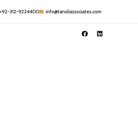
+92-312-9224400
info@tanoliassociates.com