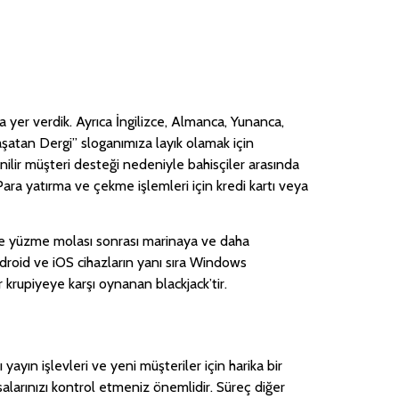
a yer verdik. Ayrıca İngilizce, Almanca, Yunanca,
aşatan Dergi” sloganımıza layık olamak için
ilir müşteri desteği nedeniyle bahisçiler arasında
 Para yatırma ve çekme işlemleri için kredi kartı veya
l ve yüzme molası sonrası marinaya ve daha
roid ve iOS cihazların yanı sıra Windows
r krupiyeye karşı oynanan blackjack’tir.
yayın işlevleri ve yeni müşteriler için harika bir
larınızı kontrol etmeniz önemlidir. Süreç diğer