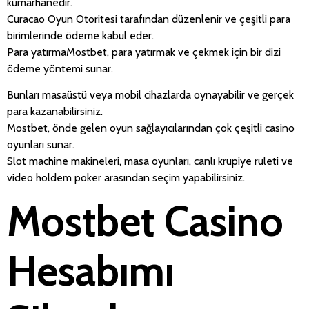
kumarhanedir.
Curacao Oyun Otoritesi tarafından düzenlenir ve çeşitli para
birimlerinde ödeme kabul eder.
Para yatırmaMostbet, para yatırmak ve çekmek için bir dizi
ödeme yöntemi sunar.
Bunları masaüstü veya mobil cihazlarda oynayabilir ve gerçek
para kazanabilirsiniz.
Mostbet, önde gelen oyun sağlayıcılarından çok çeşitli casino
oyunları sunar.
Slot machine makineleri, masa oyunları, canlı krupiye ruleti ve
video holdem poker arasından seçim yapabilirsiniz.
Mostbet Casino
Hesabımı