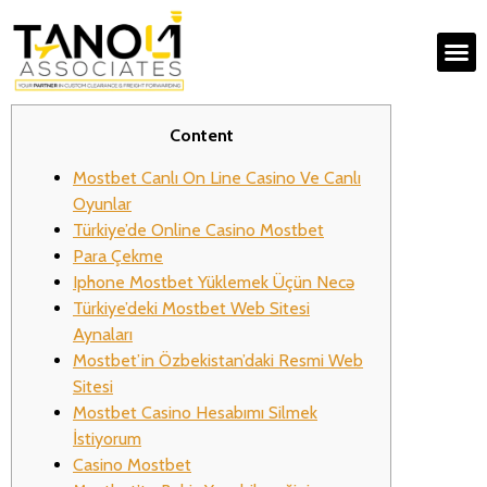
Content
Mostbet Canlı On Line Casino Ve Canlı
Oyunlar
Türkiye’de Online Casino Mostbet
Para Çekme
Iphone Mostbet Yüklemek Üçün Necə
Türkiye’deki Mostbet Web Sitesi
Aynaları
Mostbet’in Özbekistan’daki Resmi Web
Sitesi
Mostbet Casino Hesabımı Silmek
İstiyorum
Casino Mostbet