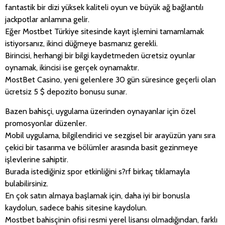
fantastik bir dizi yüksek kaliteli oyun ve büyük ağ bağlantılı
jackpotlar anlamına gelir.
Eğer Mostbet Türkiye sitesinde kayıt işlemini tamamlamak
istiyorsanız, ikinci düğmeye basmanız gerekli.
Birincisi, herhangi bir bilgi kaydetmeden ücretsiz oyunlar
oynamak, ikincisi ise gerçek oynamaktır.
MostBet Casino, yeni gelenlere 30 gün süresince geçerli olan
ücretsiz 5 $ depozito bonusu sunar.
Bazen bahisçi, uygulama üzerinden oynayanlar için özel
promosyonlar düzenler.
Mobil uygulama, bilgilendirici ve sezgisel bir arayüzün yanı sıra
çekici bir tasarıma ve bölümler arasında basit gezinmeye
işlevlerine sahiptir.
Burada istediğiniz spor etkinliğini s?rf birkaç tıklamayla
bulabilirsiniz.
En çok satın almaya başlamak için, daha iyi bir bonusla
kaydolun, sadece bahis sitesine kaydolun.
Mostbet bahisçinin ofisi resmi yerel lisansı olmadığından, farklı