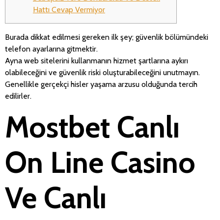
Hattı Cevap Vermiyor
Burada dikkat edilmesi gereken ilk şey; güvenlik bölümündeki
telefon ayarlarına gitmektir.
Ayna web sitelerini kullanmanın hizmet şartlarına aykırı
olabileceğini ve güvenlik riski oluşturabileceğini unutmayın.
Genellikle gerçekçi hisler yaşama arzusu olduğunda tercih
edilirler.
Mostbet Canlı
On Line Casino
Ve Canlı