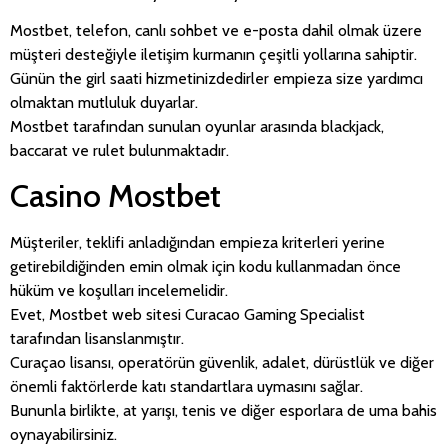
Mostbet, telefon, canlı sohbet ve e-posta dahil olmak üzere
müşteri desteğiyle iletişim kurmanın çeşitli yollarına sahiptir.
Günün the girl saati hizmetinizdedirler empieza size yardımcı
olmaktan mutluluk duyarlar.
Mostbet tarafından sunulan oyunlar arasında blackjack,
baccarat ve rulet bulunmaktadır.
Casino Mostbet
Müşteriler, teklifi anladığından empieza kriterleri yerine
getirebildiğinden emin olmak için kodu kullanmadan önce
hüküm ve koşulları incelemelidir.
Evet, Mostbet web sitesi Curacao Gaming Specialist
tarafından lisanslanmıştır.
Curaçao lisansı, operatörün güvenlik, adalet, dürüstlük ve diğer
önemli faktörlerde katı standartlara uymasını sağlar.
Bununla birlikte, at yarışı, tenis ve diğer esporlara de uma bahis
oynayabilirsiniz.