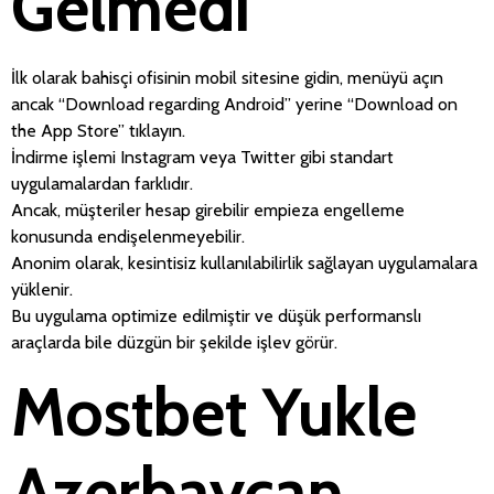
Gelmedi
İlk olarak bahisçi ofisinin mobil sitesine gidin, menüyü açın
ancak “Download regarding Android” yerine “Download on
the App Store” tıklayın.
İndirme işlemi Instagram veya Twitter gibi standart
uygulamalardan farklıdır.
Ancak, müşteriler hesap girebilir empieza engelleme
konusunda endişelenmeyebilir.
Anonim olarak, kesintisiz kullanılabilirlik sağlayan uygulamalara
yüklenir.
Bu uygulama optimize edilmiştir ve düşük performanslı
araçlarda bile düzgün bir şekilde işlev görür.
Mostbet Yukle
Azerbaycan